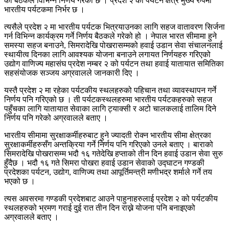
को बैठकले विभिन्न निर्णय गरेको छ । प्रदेश २ को पर्यटन क्षेत्र मुख्य रुपमा
भारतीय पर्यटकमा निर्भर छ ।
त्यसैले प्रदेश २ मा भारतीय पर्यटक भित्रयाउनका लागि सहज वातावरण सिर्जना
गर्न विभिन्न कार्यक्रम गर्ने निर्णय बैठकले गरेको हो । नेपाल भारत सीमामा हुने
समस्या सहज बनाउने, सिमरादेखि पोखरासम्मको हवाई उडान सेवा संचालनलाई
स्थायीत्व दिनका लागि आवश्यक योजना बनाउने लगायत निर्णयहरु गरिएको
उद्योग वाणिज्य महासंघ प्रदेश नम्बर २ को पर्यटन तथा हवाई यातायात समितिका
सहसंयोजक सञ्जय अग्रवालले जानकारी दिए ।
यस्तै प्रदेश २ मा रहेका पर्यटकीय स्थलहरुको पहिचान तथा व्यावस्थापन गर्ने
निर्णय पनि गरिएको छ । ती पर्यटकस्थलहरुमा भारतीय पर्यटकहरुको सहज
पहुँचका लागि यातायात सेवाका लागि ट्याक्सी र अटो चालकलाई तालिम दिने
निर्णय पनि गरेको अग्रवालले बताए ।
भारतीय सीमामा सुरक्षाकर्मीहरुबाट हुने ज्यादती रोक्न भारतीय सीमा क्षेत्रका
सुरक्षाकर्मीहरुसँग अन्तक्रिया गर्ने निर्णय पनि गरिएको उनले बताए । बाराको
सिमरादेखि पोखरासम्म भदौ १६ गतेदेखि हप्ताको तीन दिन हवाई उडान सेवा सुरु
हुँदैछ । भदौ १६ गते सिमरा पोखरा हवाई उडान सेवाको उद्घाटन गण्डकी
प्रदेशका पर्यटन, उद्योग, वाणिज्य तथा आपूर्तिमन्त्री मणीभद्र शर्माले गर्ने तय
भएको छ ।
त्यस अवसरमा गण्डकी प्रदेशबाट आउने पाहुनाहरुलाई प्रदेश २ को पर्यटकीय
स्थलहरुको भ्रमण गराई दुई रात तीन दिन राख्ने योजना पनि बनाइएको
अग्रवालले बताए ।